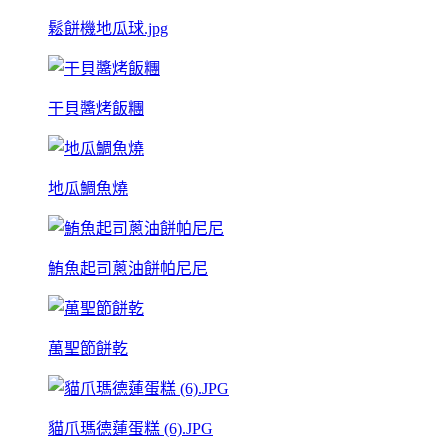
鬆餅機地瓜球.jpg
干貝醬烤飯糰
地瓜鯛魚燒
鮪魚起司蔥油餅帕尼尼
萬聖節餅乾
貓爪瑪德蓮蛋糕 (6).JPG