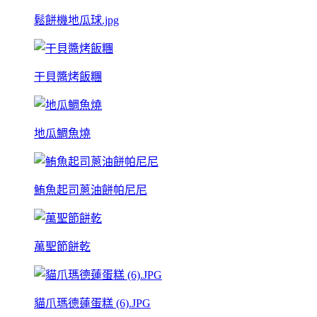
鬆餅機地瓜球.jpg
干貝醬烤飯糰
地瓜鯛魚燒
鮪魚起司蔥油餅帕尼尼
萬聖節餅乾
貓爪瑪德蓮蛋糕 (6).JPG