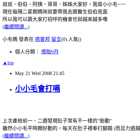
叔叔、伯伯、阿姨、哥哥、姊姊大家好，我是小小毛~~~
現在每隔二星期媽咪就要帶我去跟醫生伯伯見面
所以我可以跟大家打招呼的機會也就越來越多嚕
(繼續閱讀...)
小毛媽 發表在
痞客邦
留言
(0)
人氣(
)
個人分類：
懷胎9月
▲top
May
21
Wed
2008
21:45
小小毛會打嗝
上次產檢前一、二週發現肚子常有不一樣的"胎動"
雖然小小毛平時頗好動的，每天在肚子裡拳打腳踢 (而且力道越來越
(繼續閱讀...)