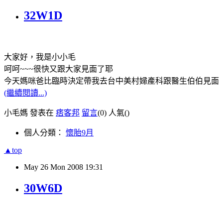
32W1D
大家好，我是小小毛
呵呵~~~很快又跟大家見面了耶
今天媽咪爸比臨時決定帶我去台中美村婦產科跟醫生伯伯見面
(繼續閱讀...)
小毛媽 發表在
痞客邦
留言
(0)
人氣(
)
個人分類：
懷胎9月
▲top
May
26
Mon
2008
19:31
30W6D