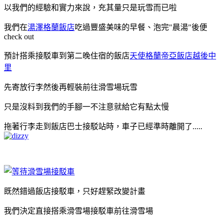
以我們的經驗和實力來說，充其量只是玩雪而已啦
我們在
湯澤格蘭飯店
吃過豐盛美味的早餐、泡完"晨湯"後便
check out
預計搭乘接駁車到第二晚住宿的飯店
天使格蘭帝亞飯店越後中
里
先寄放行李然後再輕裝前往滑雪場玩雪
只是沒料到我們的手腳一不注意就給它有點太慢
拖著行李走到飯店巴士接駁站時，車子已經準時離開了.....
既然錯過飯店接駁車，只好趕緊改變計畫
我們決定直接搭乘滑雪場接駁車前往滑雪場