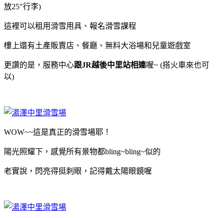
放25"行李)
這裡可以租用滑雪用具、報名滑雪課程
樓上還有土產販賣店、餐廳、無料大浴場和兒童遊戲室
更讚的是，服務中心
跟JR越後中里站相連
喔~ (搭火車來也可
以)
WOW~~這是真正的滑雪場耶！
陽光照耀下，感覺所有景物都bling~bling~似的
老實說，閃亮得挺刺眼，記得戴太陽眼鏡喔